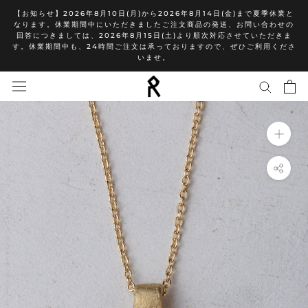
ス
【お知らせ】2026年8月10日(月)から2026年8月14日(金)まで夏季休業と
キ
なります。休業期間中にいただきましたご注文商品の発送、お問い合わせの
回答につきましては、2026年8月15日(土)より順次対応させていただきま
ッ
す。休業期間中も、24時間ご注文は承っておりますので、ぜひご利用くださ
プ
いませ。
し
て
コ
ン
テ
ン
ツ
に
移
動
す
る