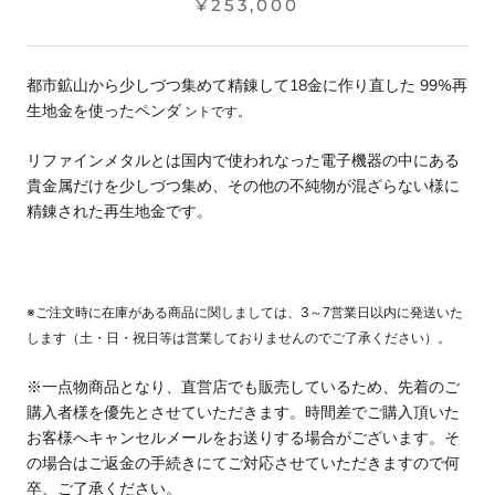
¥253,000
都市鉱山から少しづつ集めて精錬して18金に作り直した 99%再
生地金を使ったペンダ
ントです。
リファインメタルとは国内で使われなった電子機器の中にある
貴金属だけを少しづつ集め、その他の不純物が混ざらない様に
精錬された再生地金です。
※
ご注文時に在庫がある商品に関しましては、3～7営業日以内に発送いた
します（土・日・祝日等は営業しておりませんのでご了承ください）。
※一点物商品となり、直営店でも販売しているため、先着のご
購入者様を優先とさせていただきます。時間差でご購入頂いた
お客様へキャンセルメールをお送りする場合がございます。そ
の場合はご返金の手続きにてご対応させていただきますので何
卒、ご了承ください。